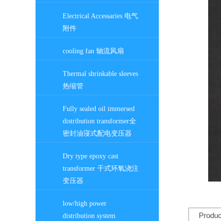
Electrical Accessaries 电气
附件
cooling fan 轴流风扇
Thermal shrinkable sleeves
热缩管
Fully sealed oil immersed
distribution transformer全
密封油寖式配电变压器
Dry type epoxy cast
transformer 干式环氧浇注
变压器
low/high power
Produc
distribution system