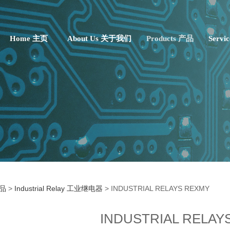
Home 主页
About Us 关于我们
Products 产品
Servi
DUSTRIAL RELAYS RE
产品
>
Industrial Relay 工业继电器
>
INDUSTRIAL RELAYS REXMY
INDUSTRIAL RELAY