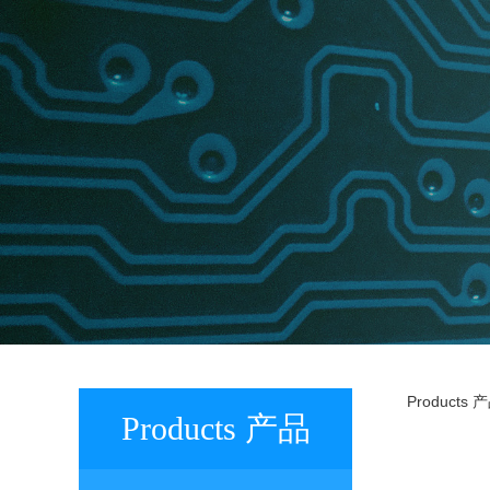
IN
Products 
Products 产品