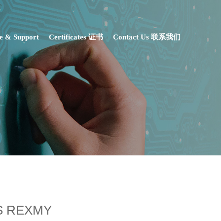
ce & Support
Certificates 证书
Contact Us 联系我们
XMY
S REXMY