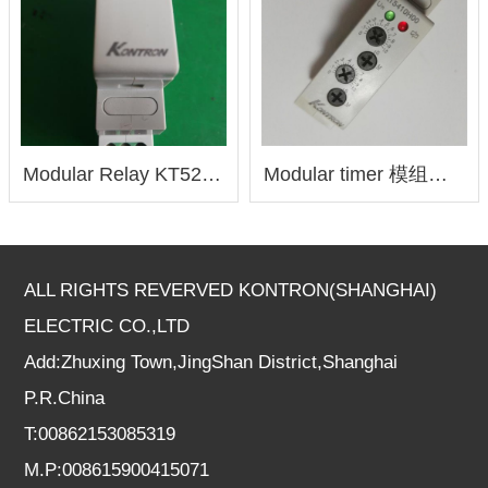
Modular Relay KT5210C 模组继电器
Modular timer 模组时间继电器 KT5410
ALL RIGHTS REVERVED KONTRON(SHANGHAI)
ELECTRIC CO.,LTD
Add:Zhuxing Town,JingShan District,Shanghai
P.R.China
T:00862153085319
M.P:008615900415071